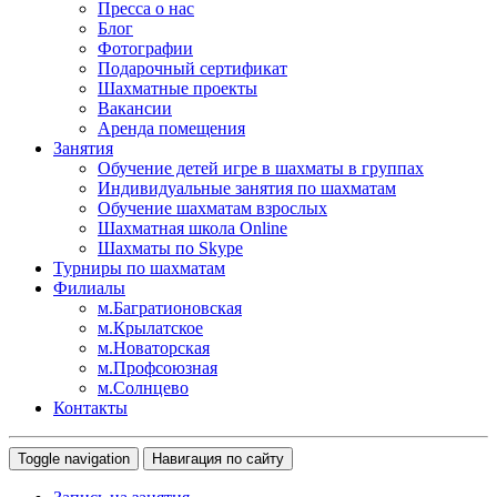
Пресса о нас
Блог
Фотографии
Подарочный сертификат
Шахматные проекты
Вакансии
Аренда помещения
Занятия
Обучение детей игре в шахматы в группах
Индивидуальные занятия по шахматам
Обучение шахматам взрослых
Шахматная школа Online
Шахматы по Skype
Турниры по шахматам
Филиалы
м.Багратионовская
м.Крылатское
м.Новаторская
м.Профсоюзная
м.Солнцево
Контакты
Toggle navigation
Навигация по сайту