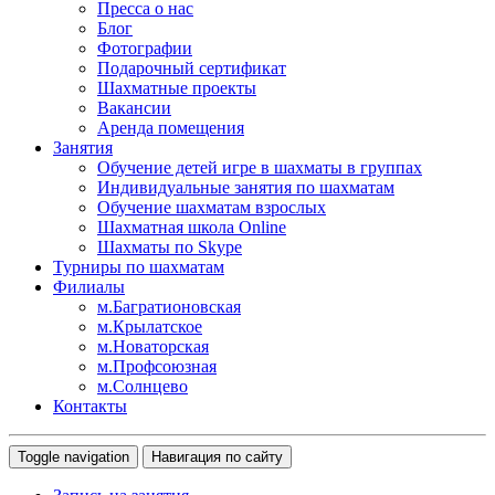
Пресса о нас
Блог
Фотографии
Подарочный сертификат
Шахматные проекты
Вакансии
Аренда помещения
Занятия
Обучение детей игре в шахматы в группах
Индивидуальные занятия по шахматам
Обучение шахматам взрослых
Шахматная школа Online
Шахматы по Skype
Турниры по шахматам
Филиалы
м.Багратионовская
м.Крылатское
м.Новаторская
м.Профсоюзная
м.Солнцево
Контакты
Toggle navigation
Навигация по сайту