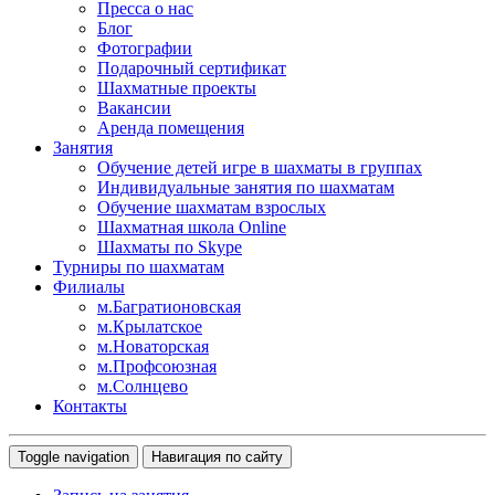
Пресса о нас
Блог
Фотографии
Подарочный сертификат
Шахматные проекты
Вакансии
Аренда помещения
Занятия
Обучение детей игре в шахматы в группах
Индивидуальные занятия по шахматам
Обучение шахматам взрослых
Шахматная школа Online
Шахматы по Skype
Турниры по шахматам
Филиалы
м.Багратионовская
м.Крылатское
м.Новаторская
м.Профсоюзная
м.Солнцево
Контакты
Toggle navigation
Навигация по сайту