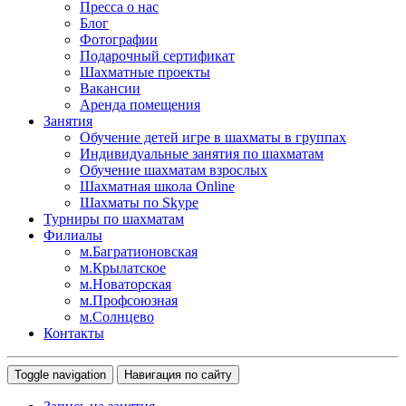
Пресса о нас
Блог
Фотографии
Подарочный сертификат
Шахматные проекты
Вакансии
Аренда помещения
Занятия
Обучение детей игре в шахматы в группах
Индивидуальные занятия по шахматам
Обучение шахматам взрослых
Шахматная школа Online
Шахматы по Skype
Турниры по шахматам
Филиалы
м.Багратионовская
м.Крылатское
м.Новаторская
м.Профсоюзная
м.Солнцево
Контакты
Toggle navigation
Навигация по сайту