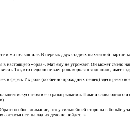
юте и миттельшпиле. В первых двух стадиях шахматной партии к
я в настоящего «орла». Мат ему не угрожает. Он может смело н
висит. Тот, кто недооценивает роль короля в эндшпиле, имеет з
к в ферзи. Их роль (особенно проходных пешек) здесь резко во
ольшим искусством в его разыгрывании. Помни слова одного и
в).
брати особое внимание, что у сильнейшей стороны в борьбе уча
 согласья нет, на лад их дело не пойдет...»