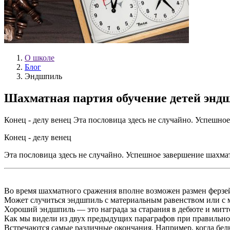
О школе
Блог
Эндшпиль
Шахматная партия обучение детей эн
Конец - делу венец Эта пословица здесь не случайно. Успешно
Конец - делу венец
Эта пословица здесь не случайно. Успешное завершение шахмат
Во время шахматного сражения вполне возможен размен ферзе
Может случиться эндшпиль с материальным равенством или с 
Хороший эндшпиль — это награда за старания в дебюте и мит
Как мы видели из двух предыдущих параграфов при правильном
Встречаются самые различные окончания. Например, когда бел