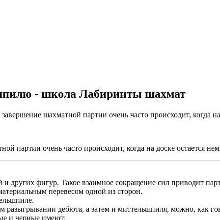
дшпилю - школа Лабиринты шахмат
е завершение шахматной партии очень часто происходит, когда н
ной партии очень часто происходит, когда на доске остается не
й и других фигур. Такое взаимное сокращение сил приводит па
материальным перевесом одной из сторон.
тельшпиле.
 разыгрывании дебюта, а затем и миттельшпиля, можно, как го
ые и черные имеют: