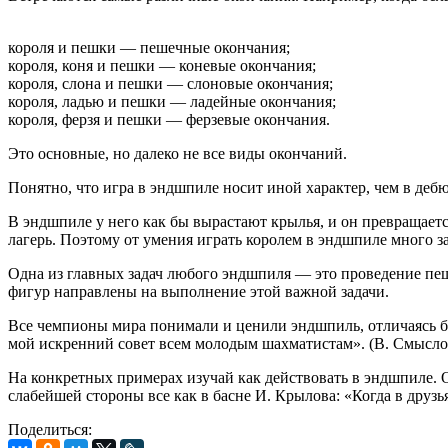
короля и пешки — пешечные окончания;
короля, коня и пешки — коневые окончания;
короля, слона и пешки — слоновые окончания;
короля, ладью и пешки — ладейные окончания;
короля, ферзя и пешки — ферзевые окончания.
Это основные, но далеко не все виды окончаний.
Понятно, что игра в эндшпиле носит иной характер, чем в деб
В эндшпиле у него как бы вырастают крылья, и он превращаетс
лагерь. Поэтому от умения играть королем в эндшпиле много за
Одна из главных задач любого эндшпиля — это проведение пеше
фигур направлены на выполнение этой важной задачи.
Все чемпионы мира понимали и ценили эндшпиль, отличаясь б
мой искренний совет всем молодым шахматистам». (В. Смысло
На конкретных примерах изучай как действовать в эндшпиле. О
слабейшей стороны все как в басне И. Крылова: «Когда в друзьях
Поделиться: