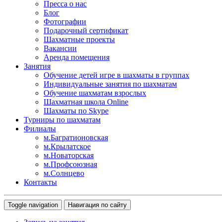
Пресса о нас
Блог
Фотографии
Подарочный сертификат
Шахматные проекты
Вакансии
Аренда помещения
Занятия
Обучение детей игре в шахматы в группах
Индивидуальные занятия по шахматам
Обучение шахматам взрослых
Шахматная школа Online
Шахматы по Skype
Турниры по шахматам
Филиалы
м.Багратионовская
м.Крылатское
м.Новаторская
м.Профсоюзная
м.Солнцево
Контакты
Toggle navigation
Навигация по сайту