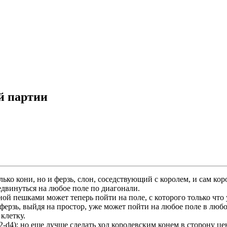
й партии
ко кони, но и ферзь, слон, соседствующий с королем, и сам корол
редвинуться на любое поле по диагонали.
ой пешками может теперь пойти на поле, с которого только что 
 ферзь, выйдя на простор, уже может пойти на любое поле в лю
клетку.
2-d4); но еще лучше сделать ход королевским конем в сторону це