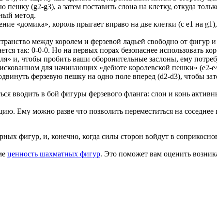
ю пешку (g2-g3), а затем поставить слона на клетку, откуда толь
бный метод.
е «домика», король прыгает вправо на две клетки (с e1 на g1), 
ранство между королем и ферзевой ладьей свободно от фигур и н
ывается так: 0-0-0. Но на первых порах безопаснее использовать к
я» и, чтобы пробить ваши оборонительные заслоны, ему потребу
о рискованном для начинающих «дебюте королевской пешки» (е2-е4
двинуть ферзевую пешку на одно поле вперед (d2-d3), чтобы за
ся вводить в бой фигуры ферзевого фланга: слон и конь активн
ю. Ему можно разве что позволить переместиться на соседнее по
ерных фигур, и, конечно, когда силы сторон войдут в соприкосн
уме
ценность шахматных фигур
. Это поможет вам оценить возни