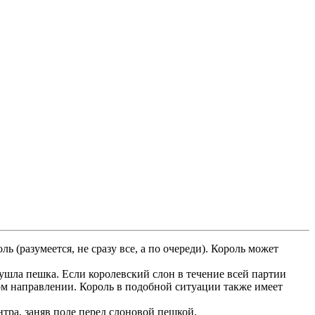
ь (разумеется, не сразу все, а по очереди). Король может
ушла пешка. Если королевский слон в течение всей партии
бом направлении. Король в подобной ситуации также имеет
нтра, заняв поле перед слоновой пешкой.