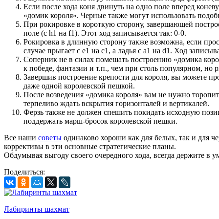
Если после хода коня двинуть на одно поле вперед коневу
«домик короля». Черные также могут использовать подо
При рокировке в короткую сторону, завершающей построени
поле (с h1 на f1). Этот ход записывается так: 0-0.
Рокировка в длинную сторону также возможна, если прост
случае прыгает с e1 на с1, а ладья с a1 на d1. Ход запис
Соперник не в силах помешать построению «домика корол
к победе, фантазии и т.п., чем при столь популярном, н
Завершив построение крепости для короля, вы можете про
даже одной королевской пешкой.
После возведения «домика короля» вам не нужно торопить
терпеливо ждать вскрытия горизонталей и вертикалей.
Ферзь также не должен спешить покидать исходную позици
поддержать марш-бросок королевской пешки.
Все наши
советы
одинаково хороши как для белых, так и для ч
коррективы в эти основные стратегические планы.
Обдумывая выгоду своего очередного хода, всегда держите в 
Поделиться:
Лабиринты шахмат