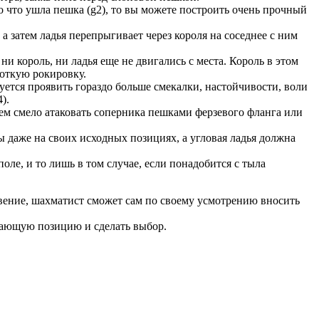
ко что ушла пешка (g2), то вы можете построить очень прочный
а затем ладья перепрыгивает через короля на соседнее с ним
и король, ни ладья еще не двигались с места. Король в этом
ороткую рокировку.
ется проявить гораздо больше смекалки, настойчивости, воли
).
тем смело атаковать соперника пешками ферзевого фланга или
ы даже на своих исходных позициях, а угловая ладья должна
ле, и то лишь в том случае, если понадобится с тыла
овение, шахматист сможет сам по своему усмотрению вносить
кающую позицию и сделать выбор.