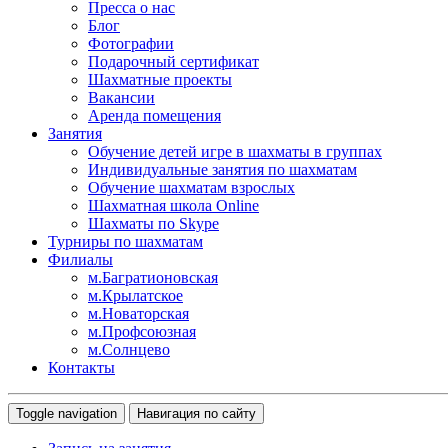
Пресса о нас
Блог
Фотографии
Подарочный сертификат
Шахматные проекты
Вакансии
Аренда помещения
Занятия
Обучение детей игре в шахматы в группах
Индивидуальные занятия по шахматам
Обучение шахматам взрослых
Шахматная школа Online
Шахматы по Skype
Турниры по шахматам
Филиалы
м.Багратионовская
м.Крылатское
м.Новаторская
м.Профсоюзная
м.Солнцево
Контакты
Toggle navigation
Навигация по сайту