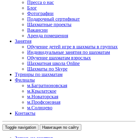
Пресса о нас
Блог
Фотографии
Подарочный сертификат
Шахматные проекты
Вакансии
Аренда помещения
Занятия
Обучение детей игре в шахматы в группах
Индивидуальные занятия по шахматам
Обучение шахматам взрослых
Шахматная школа Online
Шахматы по Skype
Турниры по шахматам
Филиалы
м.Багратионовская
м.Крылатское
м.Новаторская
м.Профсоюзная
м.Солнцево
Контакты
Toggle navigation
Навигация по сайту