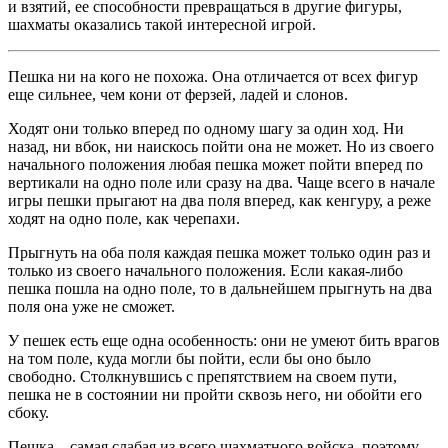
и взятий, ее способности превращаться в другие фигуры,
шахматы оказались такой интересной игрой.
Пешка ни на кого не похожа. Она отличается от всех фигур
еще сильнее, чем кони от ферзей, ладей и слонов.
Ходят они только вперед по одному шагу за один ход. Ни
назад, ни вбок, ни наискось пойти она не может. Но из своего
начального положения любая пешка может пойти вперед по
вертикали на одно поле или сразу на два. Чаще всего в начале
игры пешки прыгают на два поля вперед, как кенгуру, а реже
ходят на одно поле, как черепахи.
Прыгнуть на оба поля каждая пешка может только один раз и
только из своего начального положения. Если какая-либо
пешка пошла на одно поле, то в дальнейшем прыгнуть на два
поля она уже не сможет.
У пешек есть еще одна особенность: они не умеют бить врагов
на том поле, куда могли бы пойти, если бы оно было
свободно. Столкнувшись с препятствием на своем пути,
пешка не в состоянии ни пройти сквозь него, ни обойти его
сбоку.
Пешка – самая слабая из всего шахматного войска, поэтому