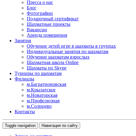
Пресса о нас
Блог
Фотографии
Подарочный сертификат
Шахматные проекты
Вакансии
Аренда помещения
Занятия
Обучение детей игре в шахматы в группах
Индивидуальные занятия по шахматам
Обучение шахматам взрослых
Шахматная школа Online
Шахматы по Skype
Турниры по шахматам
Филиалы
м.Багратионовская
м.Крылатское
м.Новаторская
м.Профсоюзная
м.Солнцево
Контакты
Toggle navigation
Навигация по сайту