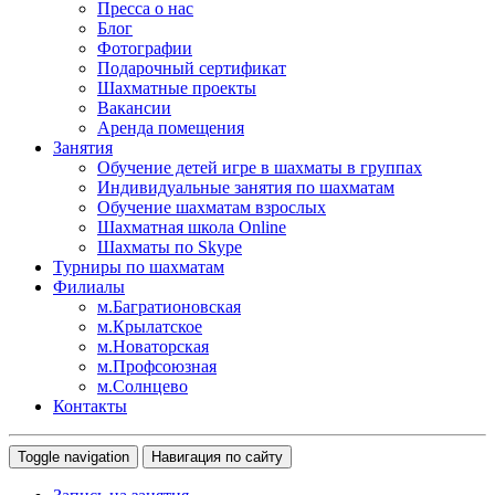
Пресса о нас
Блог
Фотографии
Подарочный сертификат
Шахматные проекты
Вакансии
Аренда помещения
Занятия
Обучение детей игре в шахматы в группах
Индивидуальные занятия по шахматам
Обучение шахматам взрослых
Шахматная школа Online
Шахматы по Skype
Турниры по шахматам
Филиалы
м.Багратионовская
м.Крылатское
м.Новаторская
м.Профсоюзная
м.Солнцево
Контакты
Toggle navigation
Навигация по сайту