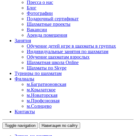
Пресса о нас
Блог
Фотографии
Подарочный сертификат
Шахматные проекты
Вакансии
Аренда помещения
Занятия
Обучение детей игре в шахматы в группах
Индивидуальные занятия по шахматам
Обучение шахматам взрослых
Шахматная школа Online
Шахматы по Skype
Турниры по шахматам
Филиалы
м.Багратионовская
м.Крылатское
м.Новаторская
м.Профсоюзная
м.Солнцево
Контакты
Toggle navigation
Навигация по сайту