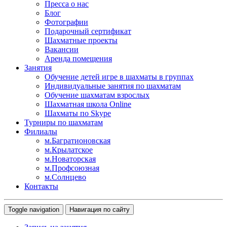
Пресса о нас
Блог
Фотографии
Подарочный сертификат
Шахматные проекты
Вакансии
Аренда помещения
Занятия
Обучение детей игре в шахматы в группах
Индивидуальные занятия по шахматам
Обучение шахматам взрослых
Шахматная школа Online
Шахматы по Skype
Турниры по шахматам
Филиалы
м.Багратионовская
м.Крылатское
м.Новаторская
м.Профсоюзная
м.Солнцево
Контакты
Toggle navigation
Навигация по сайту