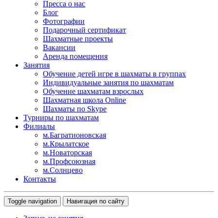
Пресса о нас
Блог
Фотографии
Подарочный сертификат
Шахматные проекты
Вакансии
Аренда помещения
Занятия
Обучение детей игре в шахматы в группах
Индивидуальные занятия по шахматам
Обучение шахматам взрослых
Шахматная школа Online
Шахматы по Skype
Турниры по шахматам
Филиалы
м.Багратионовская
м.Крылатское
м.Новаторская
м.Профсоюзная
м.Солнцево
Контакты
Toggle navigation
Навигация по сайту