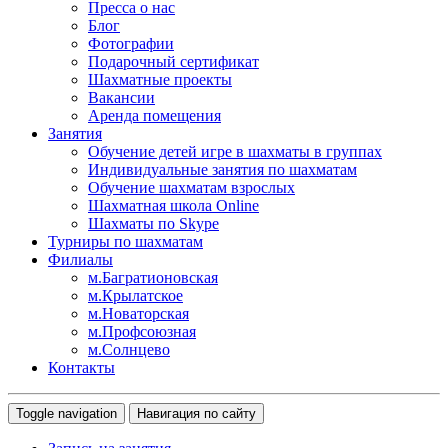
Пресса о нас
Блог
Фотографии
Подарочный сертификат
Шахматные проекты
Вакансии
Аренда помещения
Занятия
Обучение детей игре в шахматы в группах
Индивидуальные занятия по шахматам
Обучение шахматам взрослых
Шахматная школа Online
Шахматы по Skype
Турниры по шахматам
Филиалы
м.Багратионовская
м.Крылатское
м.Новаторская
м.Профсоюзная
м.Солнцево
Контакты
Toggle navigation
Навигация по сайту